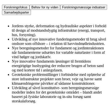
Forskningsfokus
Behov for ny viden
Forskningsmæssige indsatser
Samarbejdsparter
Jordens styrke, deformation og hydrauliske aspekter i forhold
til design af modstandsdygtig infrastruktur (energi, transport,
hus, forsyning).
Udvikling af nye innovative funderingsmetoder til brug såvel
onshore som offshore – i relation til havvindmølleindustrien.
Nye beregningsmetoder for fundament og jordinteraktionen
når fundamenterne udsættes for variable naturlaster i form af
vind bølger og jordskælv.
Nye innovative fundaments løsninger til fremtidens
energirigtige husbygning der reducere brugen af beton sand
og med kortere tid i anlægsfasen.
Geotekniske problemstillinger i forbindelse med opførelse af
store infrastruktur projekter som broer, veje og havne samt
klimaændringerne påvirker af sådanne konstruktioner.
Udvikling af såvel konstitutive- som beregningsmæssige
modeller inden for det geotekniske området – blandt andet
baseret på fysiske laboratorie og in-situ forsøg samt
storskalaforsøg.