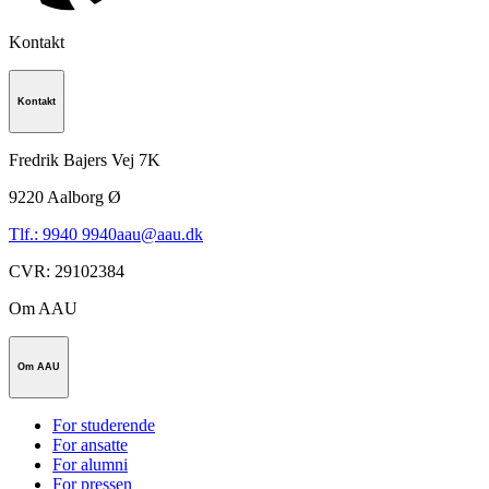
Kontakt
Kontakt
Fredrik Bajers Vej 7K
9220
Aalborg Ø
Tlf.: 9940 9940
aau@aau.dk
CVR
:
29102384
Om AAU
Om AAU
For studerende
For ansatte
For alumni
For pressen