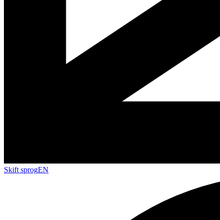
Skift sprog
EN