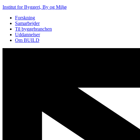
Institut for Byggeri, By og Miljø
Forskning
Samarbejder
Til byggebranchen
Uddannelser
Om BUILD