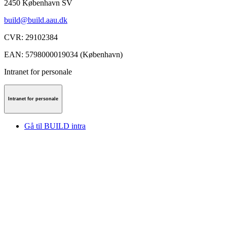
2450
København SV
build@build.aau.dk
CVR
:
29102384
EAN
:
5798000019034 (København)
Intranet for personale
Intranet for personale
Gå til BUILD intra