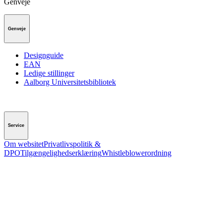
Genveje
Genveje
Designguide
EAN
Ledige stillinger
Aalborg Universitetsbibliotek
Service
Om websitet
Privatlivspolitik &
DPO
Tilgængelighedserklæring
Whistleblowerordning