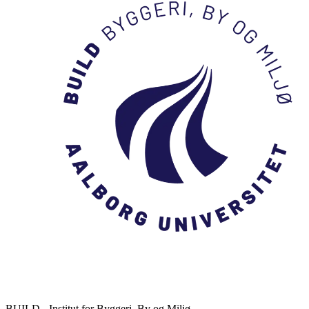
BUILD - Institut for Byggeri, By og Miljø