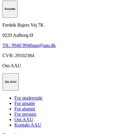
Kontakt
Fredrik Bajers Vej 7K
9220
Aalborg Ø
Tlf.: 9940 9940
aau@aau.dk
CVR
:
29102384
Om AAU
Om AAU
For studerende
For ansatte
For alumni
For pressen
Om AAU
Kontakt AAU