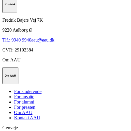
Kontakt
Fredrik Bajers Vej 7K
9220
Aalborg Ø
Tlf.: 9940 9940
aau@aau.dk
CVR
:
29102384
Om AAU
Om AAU
For studerende
For ansatte
For alumni
For pressen
Om AAU
Kontakt AAU
Genveje