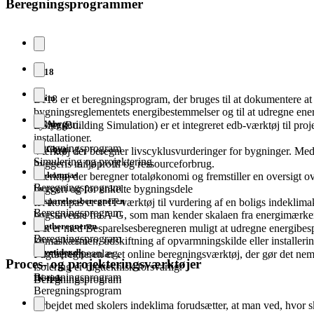
Beregningsprogrammer
Be18
BSim
Be18 er et beregningsprogram, der bruges til at dokumentere at
bygningsreglementets energibestemmelser og til at udregne ene
LCAbyg
nybyggeri.
BSim (Building Simulation) er et integreret edb-værktøj til pro
installationer.
Beregningsprogram
LCCbyg
Værktøj der beregner livscyklusvurderinger for bygninger. M
Simulering og projektering
byggeris miljøprofil og ressourceforbrug.
IK-kompas
Værktøj der beregner totaløkonomi og fremstiller en oversigt ov
Beregningsprogram
byggeri og for enkelte bygningsdele
Besparelses­beregneren
IK-kompas er et IT-værktøj til vurdering af en boligs indeklimak
Beregningsprogram
bogstaverne fra A-G, som man kender skalaen fra energimærke
Fugtberegneren
Det er med Besparelsesberegneren muligt at udregne energibespa
Beregningsprogram
klimaskærmen, udskiftning af opvarmningskilde eller installerin
Levetider.dk
varmepumpeanlæg.
Fugtberegneren er et online beregningsværktøj, der gør det nem
Proces- og projekteringsværktøjer
isolering er fugtteknisk forsvarlig.
Beregningsprogram
IK-tjek
Beregningsprogram
Beregningsprogram
Arbejdet med skolers indeklima forudsætter, at man ved, hvor 