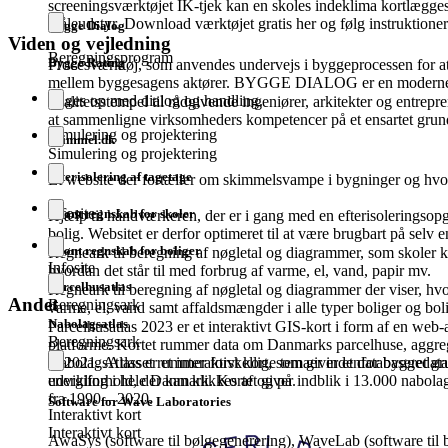
screeningsværktøjet IK-tjek kan en skoles indeklima kortlægges
måleudstyr. Download værktøjet gratis her og følg instruktioner
Bygge Dialog
Viden og vejledning
Beregningsprogram
Bygge Rating
Procesværktøj, som anvendes undervejs i byggeprocessen for at
mellem byggesagens aktører. BYGGE DIALOG er en moderne, d
følges op med dialog og handling.
kvalitetsstempel til rådgivende ingeniører, arkitekter og entrep
at sammenligne virksomheders kompetencer på et ensartet grun
Simulering og projektering
Skimmel.dk
Simulering og projektering
Efterisolering af tagetage
Et website der fortæller om skimmelsvampe i bygninger og hvo
Infosite
Grønt regnskab for skoler
Hjælp til håndværkeren, der er i gang med en efterisoleringsopg
bolig. Websitet er derfor optimeret til at være brugbart på selv
Grønt regnskab for boliger
Regneark til beregning af nøgletal og diagrammer, som skoler ka
Infosite
hvordan det står til med forbrug af varme, el, vand, papir mv.
Parcelhusatlas
Regneark til beregning af nøgletal og diagrammer der viser, hvor
Andet
Beregningsark
varme, el, vand samt affaldsmængder i alle typer boliger og bo
Nabolagsatlas
Parcelhusatlas 2023 er et interaktivt GIS-kort i form af en web-a
Beregningsark
platforme. Kortet rummer data om Danmarks parcelhuse, aggreg
er 2021. Atlasset rummer forskellige temaer indenfor byggedat
NabolagsAtlas er et interaktivt kort, som giver et databaseret gr
energiforhold, der kan klikkes af og på.
udvikling i hele Danmark. Kortet giver indblik i 13.000 nabol
fra 1990 – 2020.
Software for Wave Laboratories
Interaktivt kort
Interaktivt kort
AwaSys (software til bølgegenerering), WaveLab (software til b