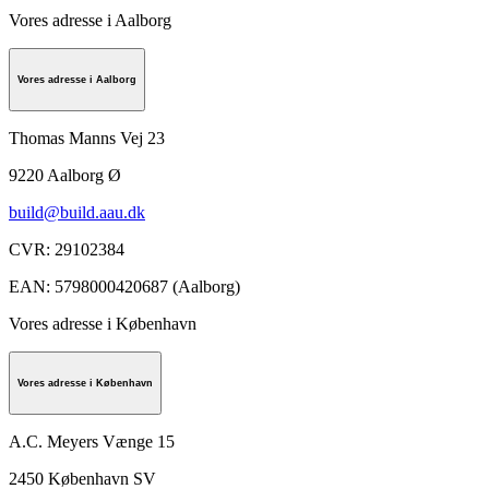
Vores adresse i Aalborg
Vores adresse i Aalborg
Thomas Manns Vej 23
9220
Aalborg Ø
build@build.aau.dk
CVR
:
29102384
EAN
:
5798000420687 (Aalborg)
Vores adresse i København
Vores adresse i København
A.C. Meyers Vænge 15
2450
København SV