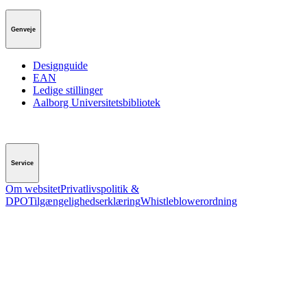
Genveje
Designguide
EAN
Ledige stillinger
Aalborg Universitetsbibliotek
Service
Om websitet
Privatlivspolitik &
DPO
Tilgængelighedserklæring
Whistleblowerordning