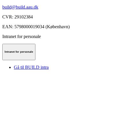
build@build.aau.dk
CVR
:
29102384
EAN
:
5798000019034 (København)
Intranet for personale
Intranet for personale
Gå til BUILD intra