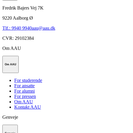
Fredrik Bajers Vej 7K
9220
Aalborg Ø
Tlf.: 9940 9940
aau@aau.dk
CVR
:
29102384
Om AAU
Om AAU
For studerende
For ansatte
For alumni
For pressen
Om AAU
Kontakt AAU
Genveje