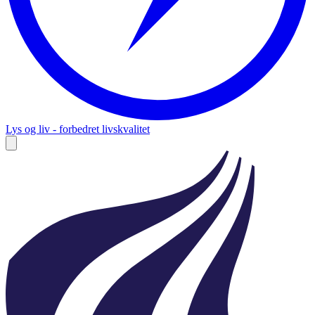
Lys og liv - forbedret livskvalitet