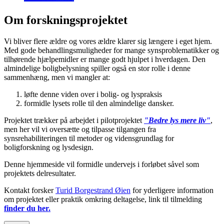
Om forskningsprojektet
Vi bliver flere ældre og vores ældre klarer sig længere i eget hjem.
Med gode behandlingsmuligheder for mange synsproblematikker og
tilhørende hjælpemidler er mange godt hjulpet i hverdagen. Den
almindelige boligbelysning spiller også en stor rolle i denne
sammenhæng, men vi mangler at:
løfte denne viden over i bolig- og lyspraksis
formidle lysets rolle til den almindelige dansker.
Projektet trækker på arbejdet i pilotprojektet
"Bedre lys mere liv"
,
men her vil vi oversætte og tilpasse tilgangen fra
synsrehabiliteringen til metoder og vidensgrundlag for
boligforskning og lysdesign.
Denne hjemmeside vil formidle undervejs i forløbet såvel som
projektets delresultater.
Kontakt forsker
Turid Borgestrand Øien
for yderligere information
om projektet eller praktik omkring deltagelse, link til tilmelding
finder du her.