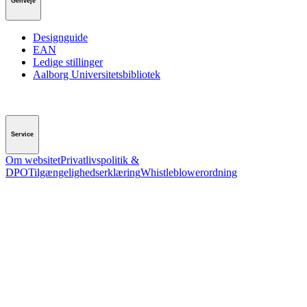
Genveje
Designguide
EAN
Ledige stillinger
Aalborg Universitetsbibliotek
Service
Om websitet
Privatlivspolitik &
DPO
Tilgængelighedserklæring
Whistleblowerordning