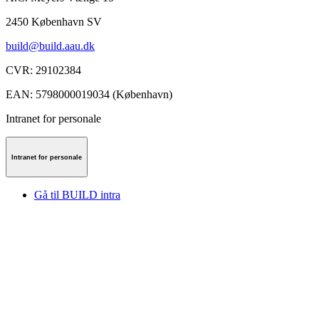
2450
København SV
build@build.aau.dk
CVR
:
29102384
EAN
:
5798000019034 (København)
Intranet for personale
Intranet for personale
Gå til BUILD intra