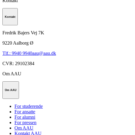
Kontakt
Kontakt
Fredrik Bajers Vej 7K
9220
Aalborg Ø
Tlf.: 9940 9940
aau@aau.dk
CVR
:
29102384
Om AAU
Om AAU
For studerende
For ansatte
For alumni
For pressen
Om AAU
Kontakt AAU