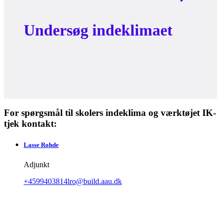
Undersøg indeklimaet
For spørgsmål til skolers indeklima og værktøjet IK-
tjek kontakt:
Lasse
Rohde
Adjunkt
+4599403814
lro@build.aau.dk