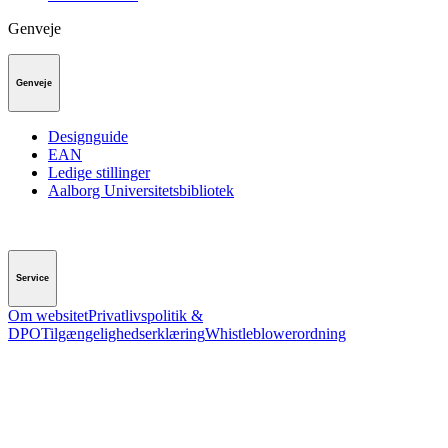
Genveje
Genveje
Designguide
EAN
Ledige stillinger
Aalborg Universitetsbibliotek
Service
Om websitet
Privatlivspolitik &
DPO
Tilgængelighedserklæring
Whistleblowerordning