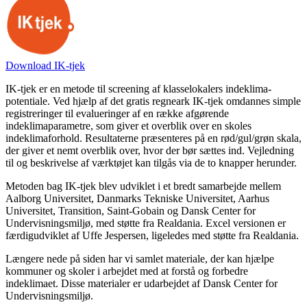
Download IK-tjek
IK-tjek er en metode til screening af klasselokalers indeklima-
potentiale. Ved hjælp af det gratis regneark IK-tjek omdannes simple
registreringer til evalueringer af en række afgørende
indeklimaparametre, som giver et overblik over en skoles
indeklimaforhold. Resultaterne præsenteres på en rød/gul/grøn skala,
der giver et nemt overblik over, hvor der bør sættes ind. Vejledning
til og beskrivelse af værktøjet kan tilgås via de to knapper herunder.
Metoden bag IK-tjek blev udviklet i et bredt samarbejde mellem
Aalborg Universitet, Danmarks Tekniske Universitet, Aarhus
Universitet, Transition, Saint-Gobain og Dansk Center for
Undervisningsmiljø, med støtte fra Realdania. Excel versionen er
færdigudviklet af Uffe Jespersen, ligeledes med støtte fra Realdania.
Længere nede på siden har vi samlet materiale, der kan hjælpe
kommuner og skoler i arbejdet med at forstå og forbedre
indeklimaet. Disse materialer er udarbejdet af Dansk Center for
Undervisningsmiljø.