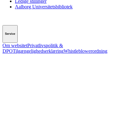
Ledige stillinger
Aalborg Universitetsbibliotek
Service
Om websitet
Privatlivspolitik &
DPO
Tilgængelighedserklæring
Whistleblowerordning