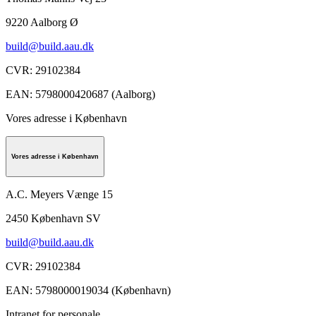
9220
Aalborg Ø
build@build.aau.dk
CVR
:
29102384
EAN
:
5798000420687 (Aalborg)
Vores adresse i København
Vores adresse i København
A.C. Meyers Vænge 15
2450
København SV
build@build.aau.dk
CVR
:
29102384
EAN
:
5798000019034 (København)
Intranet for personale