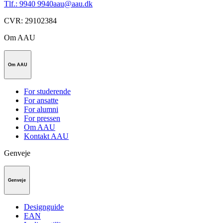
Tlf.: 9940 9940
aau@aau.dk
CVR
:
29102384
Om AAU
Om AAU
For studerende
For ansatte
For alumni
For pressen
Om AAU
Kontakt AAU
Genveje
Genveje
Designguide
EAN