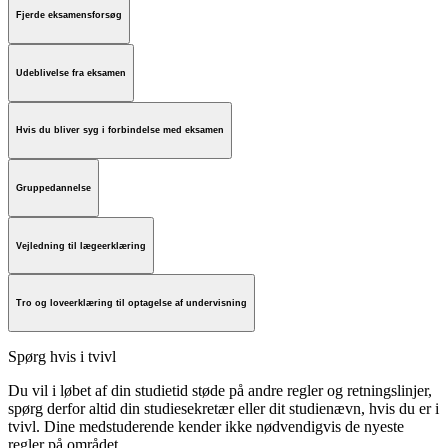
Fjerde eksamensforsøg
Udeblivelse fra eksamen
Hvis du bliver syg i forbindelse med eksamen
Gruppedannelse
Vejledning til lægeerklæring
Tro og loveerklæring til optagelse af undervisning
Spørg hvis i tvivl
Du vil i løbet af din studietid støde på andre regler og retningslinjer,
spørg derfor altid din studiesekretær eller dit studienævn, hvis du er i
tvivl. Dine medstuderende kender ikke nødvendigvis de nyeste
regler på området.